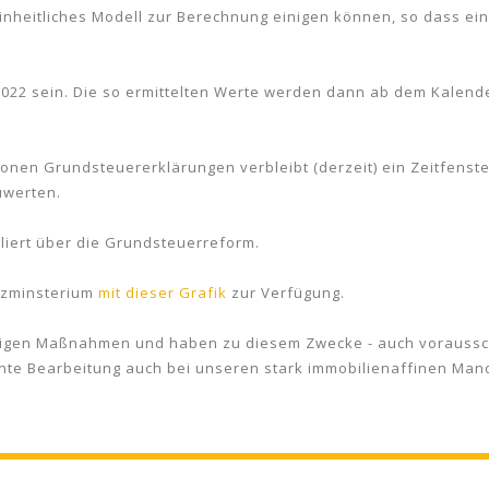
einheitliches Modell zur Berechnung einigen können, so dass ein
2022 sein. Die so ermittelten Werte werden dann ab dem Kalend
lionen Grundsteuererklärungen verbleibt (derzeit) ein Zeitfenst
uwerten.
lliert über die Grundsteuerreform.
anzminsterium
mit dieser Grafik
zur Verfügung.
igen Maßnahmen und haben zu diesem Zwecke - auch vorausscha
ziente Bearbeitung auch bei unseren stark immobilienaffinen Man