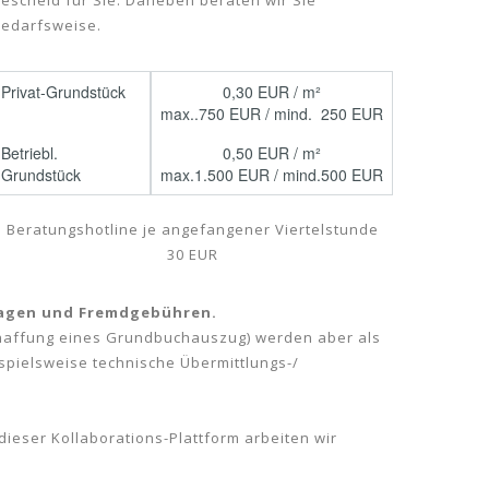
escheid für Sie. Daneben beraten wir Sie
edarfsweise.
Privat-Grundstück
0,30 EUR / m²
max..750 EUR / mind. 250 EUR
Betriebl.
0,50 EUR / m²
Grundstück
max.1.500 EUR / mind.500 EUR
Beratungshotline je angefangener Viertelstunde
30 EUR
slagen und Fremdgebühren.
chaffung eines Grundbuchauszug) werden aber als
ispielsweise technische Übermittlungs-/
dieser Kollaborations-Plattform arbeiten wir