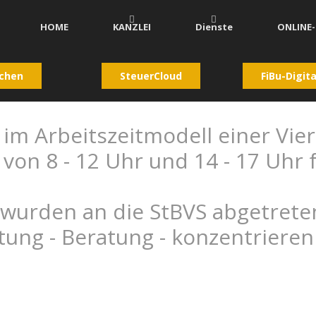
HOME
KANZLEI
Dienste
ONLINE
chen
SteuerCloud
FiBu-Digita
 im Arbeitszeitmodell einer Vi
von 8 - 12 Uhr und 14 - 17 Uhr f
wurden an die StBVS abgetreten,
tung - Beratung - konzentriere