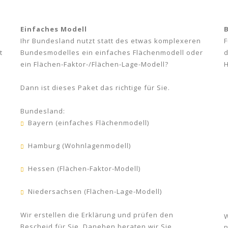
Einfaches Modell
Ihr Bundesland nutzt statt des etwas komplexeren
F
t
Bundesmodelles ein einfaches Flächenmodell oder
d
ein Flächen-Faktor-/Flächen-Lage-Modell?
H
Dann ist dieses Paket das richtige für Sie.
Bundesland:
Bayern (einfaches Flächenmodell)
Hamburg (Wohnlagenmodell)
Hessen (Flächen-Faktor-Modell)
Niedersachsen (Flächen-Lage-Modell)
Wir erstellen die Erklärung und prüfen den
W
Bescheid für Sie. Daneben beraten wir Sie