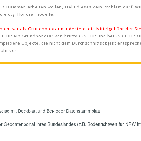
 zusammen arbeiten wollen, stellt dieses kein Problem darf. W
die o.g. Honorarmodelle.
chnen wir als Grundhonorar mindestens die Mittelgebühr der 
 TEUR ein Grundhonorar von brutto 635 EUR und bei 350 TEUR sin
mplexere Objekte, die nicht dem Durchschnittsobjekt entsprech
ühr vor.
eise mit Deckblatt und Bei- oder Datenstammblatt
 Geodatenportal Ihres Bundeslandes (z.B. Bodenrichtwert für NRW ht