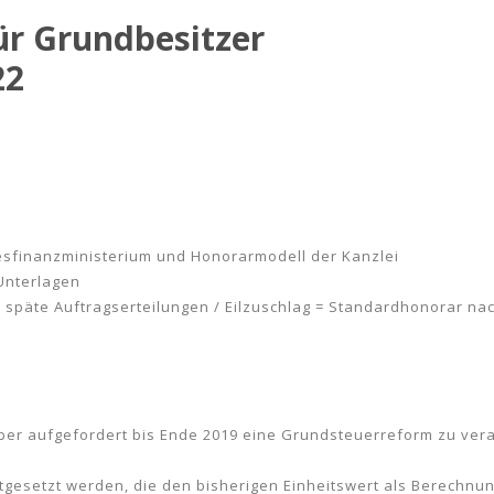
ür Grundbesitzer
22
sfinanzministerium und Honorarmodell der Kanzlei
Unterlagen
späte Auftragserteilungen / Eilzuschlag = Standardhonorar n
er aufgefordert bis Ende 2019 eine Grundsteuerreform zu ver
tgesetzt werden, die den bisherigen Einheitswert als Berechnu