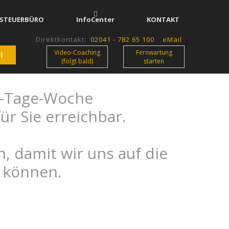
-STEUERBÜRO
InfoCenter
KONTAKT
Direktkontakt:
02041 - 782 65 100
eMail
Video-Coaching
Fernwartung
l
(folgt bald)
starten
er-Tage-Woche
ür Sie erreichbar.
 damit wir uns auf die
n können.