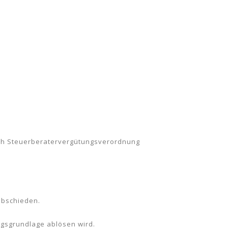
ach Steuerberatervergütungsverordnung
abschieden.
ngsgrundlage ablösen wird.