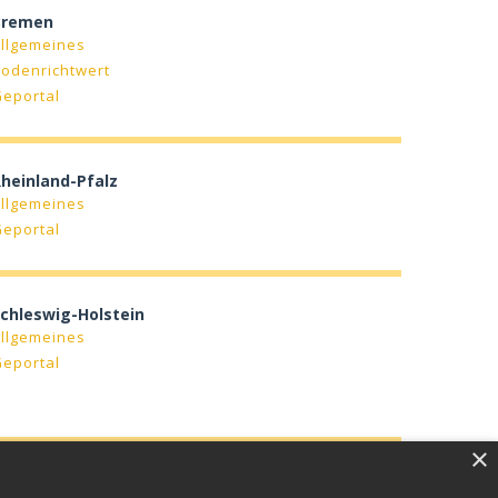
Bremen
llgemeines
odenrichtwert
Geportal
heinland-Pfalz
llgemeines
Geportal
chleswig-Holstein
llgemeines
Geportal
×