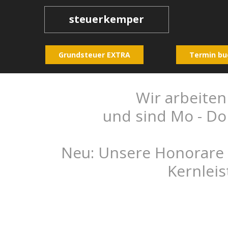
steuerkemper
Grundsteuer EXTRA
Termin bu
Wir arbeiten
und sind Mo - Do 
Neu: Unsere Honorare 
Kernleis