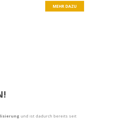
MEHR DAZU
N!
alisierung
und ist dadurch bereits seit