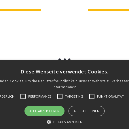
Diese Webseite verwendet Cookies.
nden Cookies, um die Benutzerfreundlichkeit unserer Website zu verbesse
Informationen
RDERLICH
PERFORMANCE
TARGETING
FUNKTIONALITÄT
22
Bewertungen auf ProvenExpert.com
ALLE AKZEPTIEREN
ALLE ABLEHNEN
IMPRESSUM
|
Datenschutz
|
Auftragsbedingungen
Dipl.-Kfm.(FH)Marcus Kemper,Steuerb
DETAILS ANZEIGEN