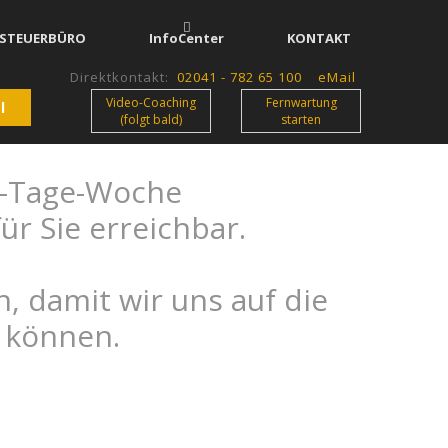
-STEUERBÜRO
InfoCenter
KONTAKT
Direktkontakt:
02041 - 782 65 100
eMail
Video-Coaching
Fernwartung
l
(folgt bald)
starten
er-Tage-Woche
ür Sie erreichbar.
 damit wir uns auf die
n können.