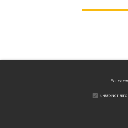
Wir verwe
UNBEDINGT ERFO
Steuerberater Dipl.-Kfm. (FH) Marcus Kemper © 2023|