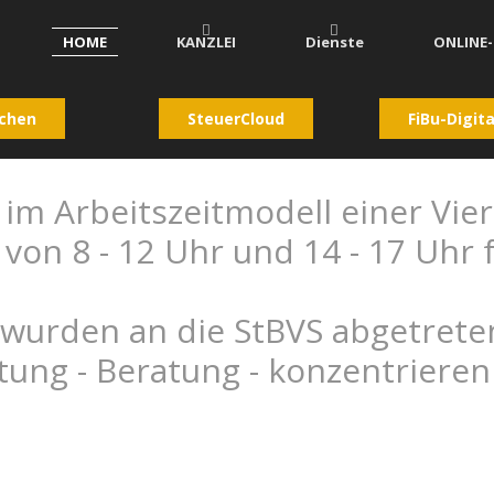
HOME
KANZLEI
Dienste
ONLINE
chen
SteuerCloud
FiBu-Digita
 im Arbeitszeitmodell einer Vi
von 8 - 12 Uhr und 14 - 17 Uhr f
wurden an die StBVS abgetreten,
tung - Beratung - konzentriere