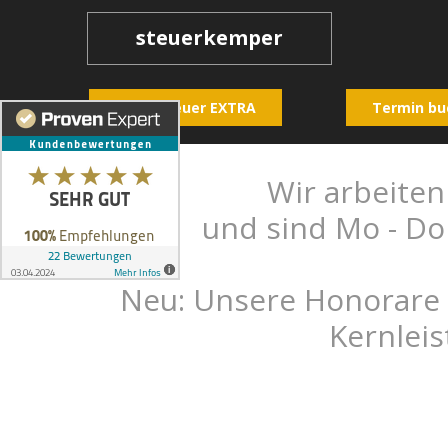
steuerkemper
Grundsteuer EXTRA
Termin bu
Wir arbeiten
und sind Mo - Do 
Neu: Unsere Honorare 
Kernleis